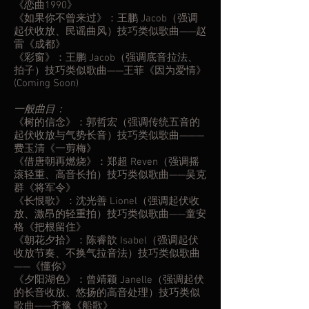
《恋曲1990》
《如果你不曾来过》：王鹏 Jacob（强调
起伏收放、民谣曲风）技巧类似歌曲——赵
雷《成都》
《彩窗》：王鹏 Jacob（强调底音拉法、
拍子）技巧类似歌曲——王菲《因为爱情》
(Coming Soon)
一般曲目：
《树的信念》：郭哲宏（强调传统五音的
起伏收放与气势长音）技巧类似歌曲———
费玉清《一剪梅》
《借唐朝再燃烧》：郑超 Reven（强调摇
滚轻重、高音长拍）技巧类似歌曲——吴克
群《将军令》
《长恨歌》：沈光善 Lionel（强调起伏收
放、激昂的轻重拍）技巧类似歌曲——童安
格《把根留住》
《朝花夕拾》：陈睿歆 Isabel（强调起伏
收放节奏、不换气拉音法）技巧类似歌曲
——《懂你》
《夕阳湖色》：曾靖颖 Janelle（强调起伏
的长音收放、悠扬的高音处理）技巧类似
歌曲——齐豫《船歌》