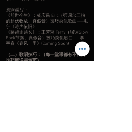
资深曲目：
《前世今生》：杨庆昌 Eric（强调幺三拍
的起伏收放、真假音）技巧类似歌曲——毛
宁《涛声依旧》
《路越走越长》：王芳琳 Terry（强调Slow
Rock节奏、真假音）技巧类似歌曲——李
宇春《春风十里》(Coming Soon)
（二）歌唱技巧：（每一堂课都有不同的
技巧解说与示范）
A 发声练习
开声五个音：A,E,Ah,O,Wu（建议每一个声
音做30次）
主要作用：
1 开声（打开声带）
2 横膈膜的锻炼与稳固（俗称丹田唱法）
B 歌唱知识与技巧
1 音阶的选择与认识（女生与男生的选Key
概念）
2 声带保养（压紧声带练习法，减轻沙哑
音质方法）