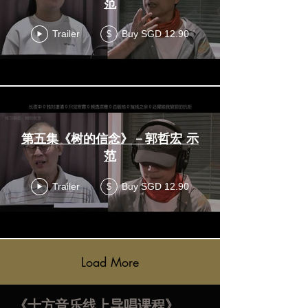
范
Trailer
Buy SGD 12.90
$
第五集《树的信念》－郭哲宏 示
范
Trailer
Buy SGD 12.90
$
Load More
《十方音乐线上导唱课程》