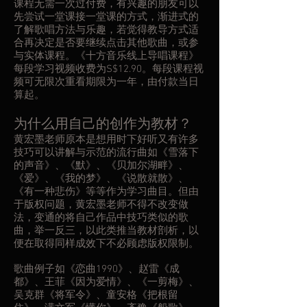
课程无需一次过付费，有兴趣的朋友可以
先尝试一堂课接一堂课的方式，渐进式的
了解歌唱方法与乐趣，若觉得教导方式适
合再决定是否要继续点击其他歌曲，或参
与实体课程。《十方音乐线上导唱课程》
每段学习视频收费为S$12.90。每段课程视
频可无限次重看期限为一年，由付款当日
算起。
为什么用自己的创作为教材？
黄宏墨老师原本是想用时下好听又有许多
技巧可以讲解与示范的流行曲如《雪落下
的声音》、《默》、《贝加尔湖畔》、
《爱》、《我的梦》、《说散就散》、
《有一种悲伤》等等作为学习曲目。但由
于版权问题，黄宏墨老师不得不改变做
法，变通的将自己作品中技巧类似的歌
曲，举一反三，以此类推当教材剖析，以
便在取得同样成效下不必顾虑版权限制。
歌曲例子如《恋曲1990》、赵雷《成
都》、王菲《因为爱情》、《一剪梅》、
吴克群《将军令》、童安格《把根留