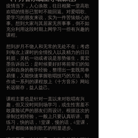
疫情当下，人心涣散，往日相聚一堂高歌
欢唱的情形已暂时不能回返。对爱唱歌、
爱学习的朋友来说，实为一件苦恼烦心的
事。想到大家与其居家无所事事，倒不如
充分利用这段时期上网学习一些有兴趣的
课程。
想到岁月不饶人和无常的无处不在；考虑
到每次上课时的全情投入以及精力的日日
耗损，灵机一动或者说是形势催生，黄宏
墨告诉自己：是时候要好好将前辈们的知
识和自身的教学经验，整理出一套既简单
易懂，又能快速掌握歌唱技巧的方法，制
作成一系列的课程放上《十方音乐》网站
长远留存，益人益己。
课程主要也是针对一直以来对歌唱有兴
趣，但又没时间到场学习，或生性害羞不
敢露脸试声的朋友们而设计。根据这次的
录制过程经验，一般上只要认真听讲、肯
练习，快的话，1堂课，慢的话，4堂课，
几乎都能体验到歌艺的明显进步。