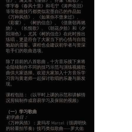
住》、满文军《懂你》、齐豫《船歌》、
李宇春《春风十里》和毛宁《涛声依旧》
等等歌曲技巧都类似宏墨自己的作品如
《万种风情》、《如果你不曾来过》、
《彩窗》、《树的信念》、《借唐朝再燃
烧》、《长恨歌》、《朝花夕拾》和《夕
阳湖色》。尤其《树的信念》在此时推出
练唱，更是符合了大家当下的心情与自我
勉励的需要。课程也会建议初学者与资深
歌手们的歌曲选项。
除了目前的八首歌曲，十方音乐接下来将
会陆续制作不同的技巧示范与演练视频歌
曲供大家选择。欢迎大家加入十方音乐学
习营与黄老师一起探讨歌唱的乐趣与新发
现。
课程包括：（以平时上课的示范和讲解情
况剪辑制作成容易学习及保留的视频）
（一）学习歌曲
初学曲目：
《万种风情》：麦玛岑 Marcel（强调明快
的轻重拍节奏）技巧类似歌曲——罗大佑