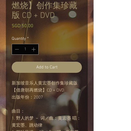
燃烧】创作集珍藏
版 CD + DVD
Price
SGD 50.00
Quantity
*
Add to Cart
新加坡音乐人黄宏墨创作集珍藏版
【借唐朝再燃烧】CD + DVD.
出版年份：2007
曲目：
1. 野人的梦 － 词／曲：黄宏墨 唱：
黄宏墨、跳动律