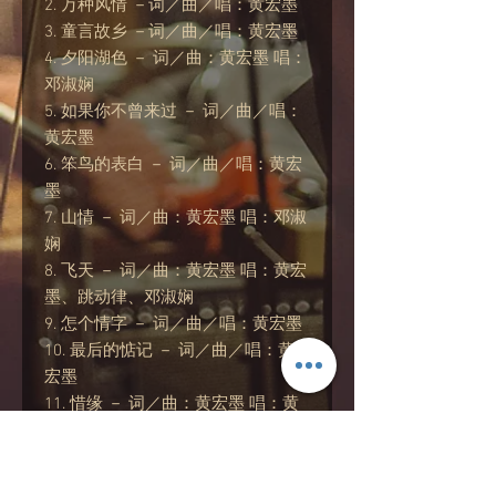
2. 万种风情 －词／曲／唱：黄宏墨
3. 童言故乡 －词／曲／唱：黄宏墨
4. 夕阳湖色 － 词／曲：黄宏墨 唱：
邓淑娴
5. 如果你不曾来过 － 词／曲／唱：
黄宏墨
6. 笨鸟的表白 － 词／曲／唱：黄宏
墨
7. 山情 － 词／曲：黄宏墨 唱：邓淑
娴
8. 飞天 － 词／曲：黄宏墨 唱：黄宏
墨、跳动律、邓淑娴
9. 怎个情字 － 词／曲／唱：黄宏墨
10. 最后的惦记 － 词／曲／唱：黄
宏墨
11. 惜缘 － 词／曲：黄宏墨 唱：黄
宏墨、跳动律
备注：惜缘, 于2010年, 获选为‘读
吧！新加坡’–全国阅读运动的指定诗